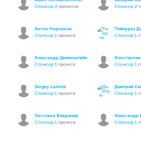
Adam Konstantinovish
Валерий Ко
спонсор 2
проектов
спонсор 2
п
Антон Норовков
Теймураз Д
спонсор 1
проекта
спонсор 1
п
Александр Дименштейн
Константин
спонсор 1
проекта
спонсор 1
п
Sergey Lomize
Дмитрий С
спонсор 1
проекта
спонсор 1
п
Ластовка Владимир
Александр 
спонсор 1
проекта
спонсор 1
п