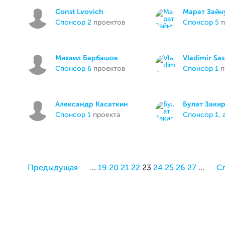
Const Lvovich
Марат Зайн
спонсор 2
проектов
спонсор 5
п
Михаил Барбашов
Vladimir Sa
спонсор 6
проектов
спонсор 1
п
Александр Касаткин
Булат Заки
спонсор 1
проекта
спонсор 1
,
Предыдущая
...
19
20
21
22
23
24
25
26
27
...
С