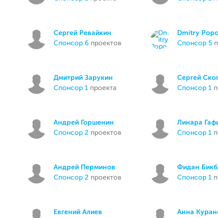
Сергей Ревайкин
Dmitry Pop
спонсор 6
проектов
спонсор 5
п
Дмитрий Зарукин
Сергей Ско
спонсор 1
проекта
спонсор 1
п
Андрей Горшенин
Линара Гаф
спонсор 2
проектов
спонсор 1
п
Андрей Перминов
Фидан Бикб
спонсор 2
проектов
спонсор 1
п
Евгений Алиев
Анна Куран