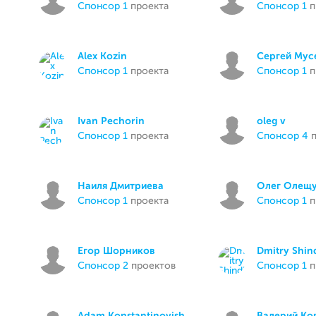
спонсор 1
проекта
спонсор 1
п
Alex Kozin
Сергей Мус
спонсор 1
проекта
спонсор 1
п
Ivan Pechorin
oleg v
спонсор 1
проекта
спонсор 4
п
Наиля Дмитриева
Олег Олещ
спонсор 1
проекта
спонсор 1
п
Егор Шорников
Dmitry Shin
спонсор 2
проектов
спонсор 1
п