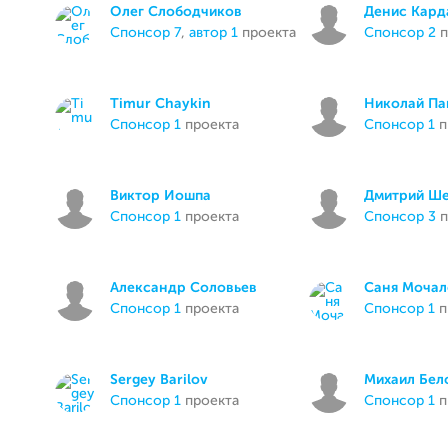
Олег Слободчиков
Денис Кард
спонсор 7
,
автор 1
проекта
спонсор 2
п
Timur Chaykin
Николай Па
спонсор 1
проекта
спонсор 1
п
Виктор Иошпа
Дмитрий Ш
спонсор 1
проекта
спонсор 3
п
Александр Соловьев
Саня Мочал
спонсор 1
проекта
спонсор 1
п
Sergey Barilov
Михаил Бел
спонсор 1
проекта
спонсор 1
п