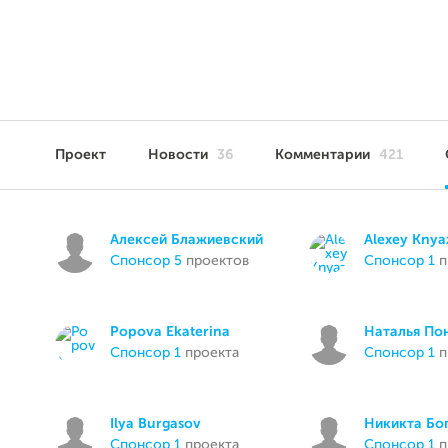
Проект
Новости
36
Комментарии
421
Алексей Блажиевский
Alexey Knya
спонсор 5
проектов
спонсор 1
п
Popova Ekaterina
Наталья По
спонсор 1
проекта
спонсор 1
п
Ilya Burgasov
Никикта Бо
спонсор 1
проекта
спонсор 1
п