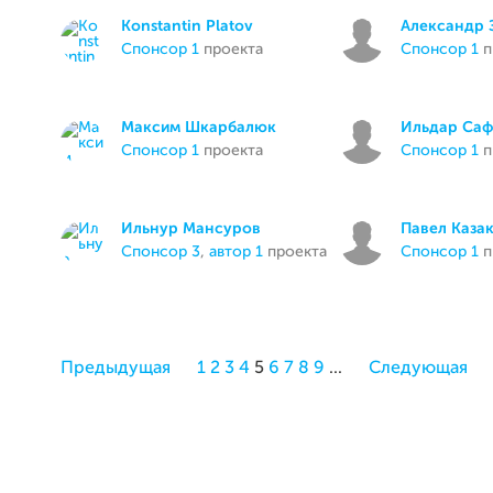
Konstantin Platov
Александр 
спонсор 1
проекта
спонсор 1
п
Максим Шкарбалюк
Ильдар Саф
спонсор 1
проекта
спонсор 1
п
Ильнур Мансуров
Павел Каза
спонсор 3
,
автор 1
проекта
спонсор 1
п
Предыдущая
1
2
3
4
5
6
7
8
9
...
Следующая