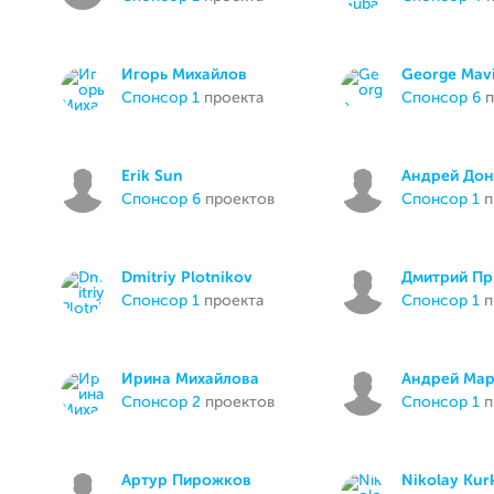
Игорь Михайлов
George Mavi
спонсор 1
проекта
спонсор 6
п
Erik Sun
Андрей До
спонсор 6
проектов
спонсор 1
п
Dmitriy Plotnikov
Дмитрий Пр
спонсор 1
проекта
спонсор 1
п
Ирина Михайлова
Андрей Ма
спонсор 2
проектов
спонсор 1
п
Артур Пирожков
Nikolay Kur