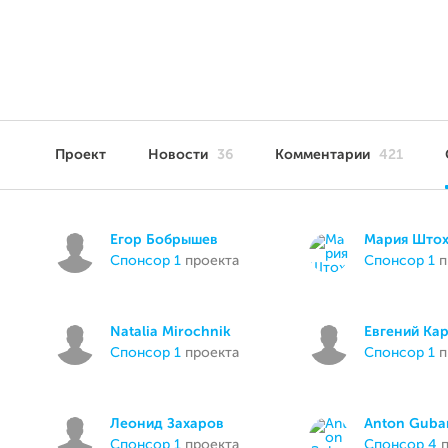
Проект
Новости
36
Комментарии
421
Егор Бобрышев
Мария Што
спонсор 1
проекта
спонсор 1
п
Natalia Mirochnik
Евгений Ка
спонсор 1
проекта
спонсор 1
п
Леонид Захаров
Anton Guba
спонсор 1
проекта
спонсор 4
п