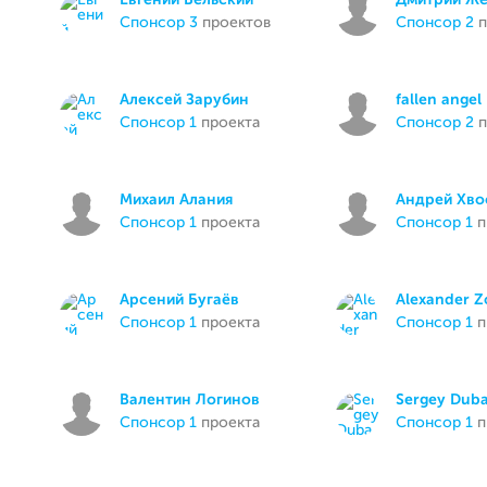
Евгений Бельский
Дмитрий Ж
спонсор 3
проектов
спонсор 2
п
Алексей Зарубин
fallen angel
спонсор 1
проекта
спонсор 2
п
Михаил Алания
Андрей Хво
спонсор 1
проекта
спонсор 1
п
Арсений Бугаёв
Alexander Zo
спонсор 1
проекта
спонсор 1
п
Валентин Логинов
Sergey Dub
спонсор 1
проекта
спонсор 1
п