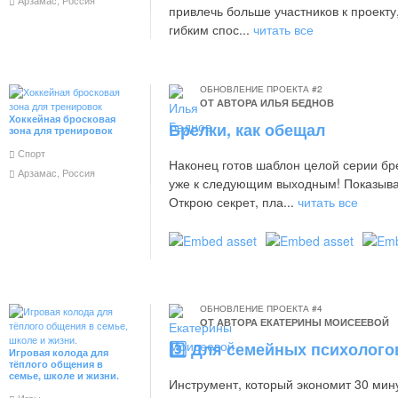
привлечь больше участников к проекту,
гибким спос...
читать все
ОБНОВЛЕНИЕ ПРОЕКТА #2
ОТ АВТОРА
ИЛЬЯ БЕДНОВ
Хоккейная бросковая
Брелки, как обещал
зона для тренировок
Спорт
Наконец готов шаблон целой серии бре
Арзамас, Россия
уже к следующим выходным! Показываю
Открою секрет, пла...
читать все
ОБНОВЛЕНИЕ ПРОЕКТА #4
ОТ АВТОРА
ЕКАТЕРИНЫ МОИСЕЕВОЙ
3️⃣ Для семейных психолого
Игровая колода для
тёплого общения в
семье, школе и жизни.
Инструмент, который экономит 30 мину
Игры