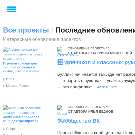
Все проекты
/
Последние обновлен
Интересные обновления проектов
ОБНОВЛЕНИЕ ПРОЕКТА #5
ОТ АВТОРА
ЕКАТЕРИНЫ МОИСЕЕВОЙ
4️⃣ Для школ и классных ру
Игровая колода для
тёплого общения в
семье, школе и жизни.
Буллинг начинается там, где нет разго
Игры
— говорить о чувствах— уважать чужу
Москва, Россия
— это профилакт...
читать все
ОБНОВЛЕНИЕ ПРОЕКТА #3
ОТ АВТОРА
ИЛЬЯ БЕДНОВ
Хоккейная бросковая
Сообщество ВК
зона для тренировок
Спорт
Проект обзавелся сообществом. Цель, 
Арзамас, Россия