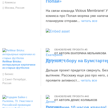
Попай»
Комиксы
Москва, Россия
На связи команда Vicious Membrane! У
комикса про Попая-моряка уже напеча
планируем отправи...
читать все
ОБНОВЛЕНИЕ ПРОЕКТА #5
ОТ АВТОРА
ЕКАТЕРИНА МЕЛЬНИКОВА
​Друзья, сбору на Бумстарте
ReWear Bricks:
интерьерные кирпичики
из старых футболок
Дальше проект придется свернуть. Бе
Бизнес
вытянем. Расскажу еще раз про него,
Санкт-Петербург,
проявите активност...
читать все
Россия
ОБНОВЛЕНИЕ ПРОЕКТА #40
ОТ АВТОРА
ДЕНИС КОЛМЫКОВ
Последние 10 часов крауда!