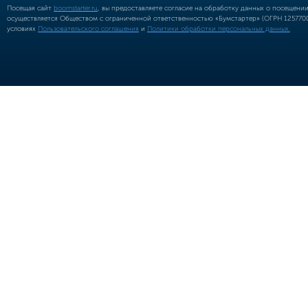
Посещая сайт
boomstarter.ru
, вы предоставляете согласие на обработку данных о посещени
осуществляется Обществом с ограниченной ответственностью «Бумстартер» (ОГРН 12577002
условиях
Пользовательского соглашения
и
Политики обработки персональных данных.