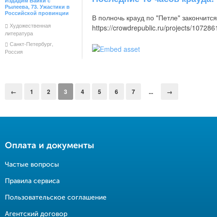
Издадим Байки с
Рылеева, 73. Ужастики в
Российской провинции
В полночь крауд по "Петле" закончится
Художественная
https://crowdrepublic.ru/projects/1072
литература
Санкт-Петербург,
Россия
1
2
3
4
5
6
7
...
Оплата и документы
Частые вопросы
Правила сервиса
Пользовательское соглашение
Агентский договор