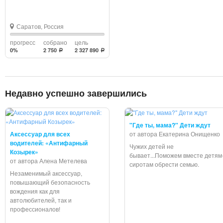
Саратов, Россия
прогресс
собрано
цель
0%
2 750
2 327 890
a
a
Недавно успешно завершились
"Где ты, мама?" Дети ждут
Аксессуар для всех
от автора Екатерина Онищенко
водителей: «Антифарный
Чужих детей не
Козырек»
бывает...Поможем вместе детям
от автора Алена Метелева
сиротам обрести семью.
Незаменимый аксессуар,
повышающий безопасность
вождения как для
автолюбителей, так и
профессионалов!