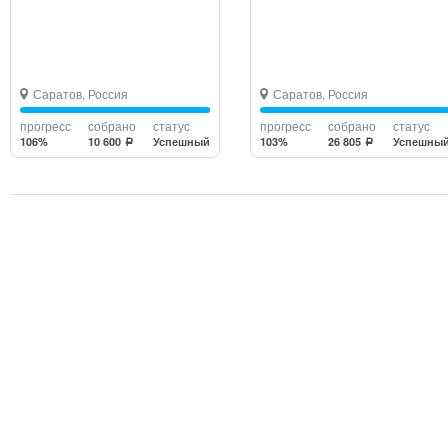
Саратов, Россия
Саратов, Россия
прогресс
собрано
статус
прогресс
собрано
статус
106%
10 600
Успешный
103%
26 805
Успешны
a
a