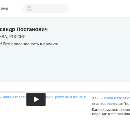
мены
сандр Постанович
ВА, РОССИЯ
! Все описание есть в проекте
XXL — книга о креати
от автора Александр Пос
Как придумывать новое 
мире, где всего так мно