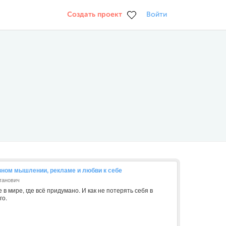
Создать проект
Войти
вном мышлении, рекламе и любви к себе
танович
в мире, где всё придумано. И как не потерять себя в
го.