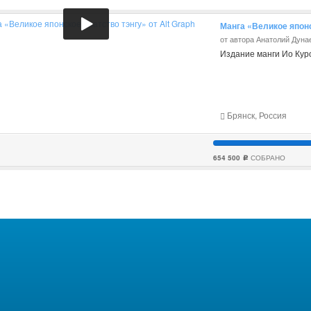
Манга «Великое японс
от автора Анатолий Дуна
Издание манги Ио Кур
Брянск, Россия
654 500
СОБРАНО
c