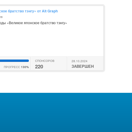
кое братство тэнгу» от Alt Graph
ев
оды «Великое японское братство тэнгу»
СПОНСОРОВ
28.10.2024
220
ЗАВЕРШЕН
ПРОГРЕСС
130%