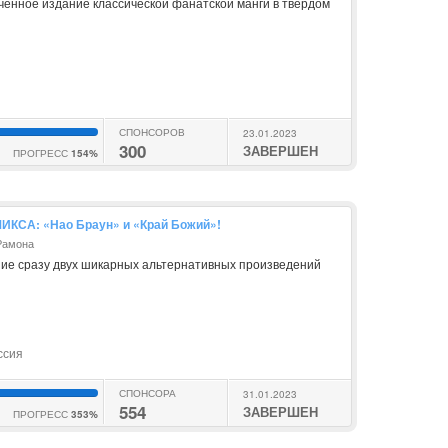
ченное издание классической фанатской манги в твёрдом
СПОНСОРОВ
23.01.2023
300
ЗАВЕРШЕН
ПРОГРЕСС
154%
КСА: «Нао Браун» и «Край Божий»!
Рамона
ние сразу двух шикарных альтернативных произведений
ссия
СПОНСОРА
31.01.2023
554
ЗАВЕРШЕН
ПРОГРЕСС
353%