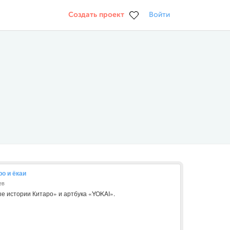
Создать проект
Войти
о и ёкаи
ев
е истории Китаро» и артбука «YOKAI».