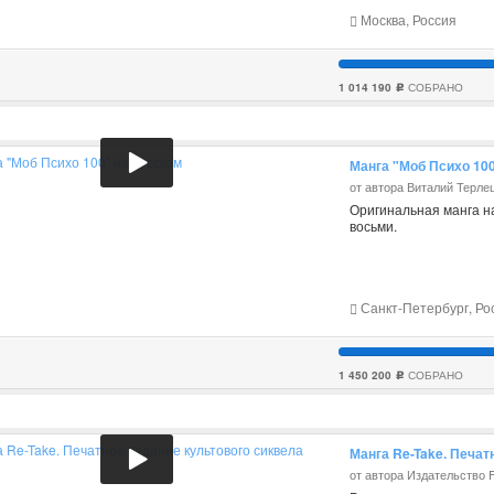
Москва, Россия
1 014 190
СОБРАНО
c
Манга "Моб Психо 100
от автора Виталий Терле
Оригинальная манга на
восьми.
Санкт-Петербург, Ро
1 450 200
СОБРАНО
c
Манга Re-Take. Печат
от автора Издательство F