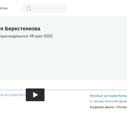
мены
я Берестенкова
 присоединился 08 мая 2022
Ночные истории Китар
от автора Анатолий Дуна
Издание манги «Ночны