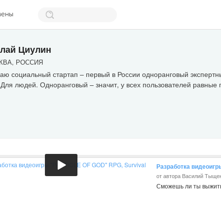
мены
лай Циулин
ВА, РОССИЯ
аю социальный стартап – первый в России одноранговый экспертн
 Для людей. Одноранговый – значит, у всех пользователей равные 
Разработка видеоигр
от автора Василий Тыще
Сможешь ли ты выжить