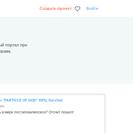
Создать проект
Войти
ый портал про
права.
ы "PARTICLE OF GOD" RPG, Survival
нко
 в мире постапокалипсиса? Отсчет пошел!