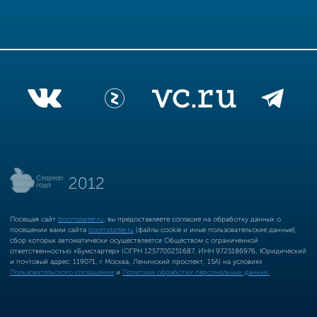
Посещая сайт
boomstarter.ru
, вы предоставляете согласие на обработку данных о
посещении вами сайта
boomstarter.ru
(файлы cookie и иные пользовательские данные),
сбор которых автоматически осуществляется Обществом с ограниченной
ответственностью «Бумстартер» (ОГРН 1257700251687, ИНН 9725186976, Юридический
и почтовый адрес: 119071, г Москва, Ленинский проспект, 15А) на условиях
Пользовательского соглашения
и
Политики обработки персональных данных.