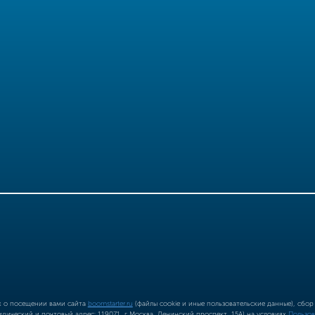
ых о посещении вами сайта
boomstarter.ru
(файлы cookie и иные пользовательские данные), сбо
ический и почтовый адрес: 119071, г Москва, Ленинский проспект, 15А) на условиях
Пользов