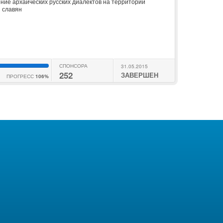
ние архаических русских диалектов на территории
 славян
СПОНСОРА
31.05.2015
252
ЗАВЕРШЕН
ПРОГРЕСС
106%