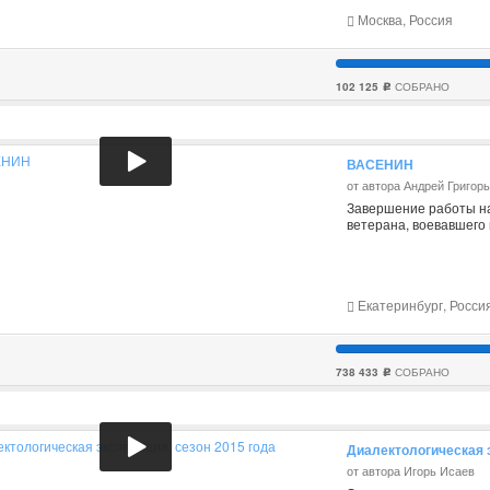
Москва, Россия
102 125
СОБРАНО
c
ВАСЕНИН
от автора Андрей Григор
Завершение работы на
ветерана, воевавшего
Екатеринбург, Росси
738 433
СОБРАНО
c
Диалектологическая э
от автора Игорь Исаев