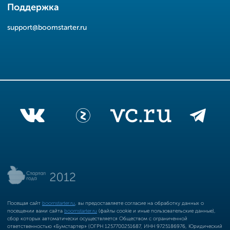
Поддержка
support@boomstarter.ru
Посещая сайт
boomstarter.ru
, вы предоставляете согласие на обработку данных о
посещении вами сайта
boomstarter.ru
(файлы cookie и иные пользовательские данные),
сбор которых автоматически осуществляется Обществом с ограниченной
ответственностью «Бумстартер» (ОГРН 1257700251687, ИНН 9725186976, Юридический