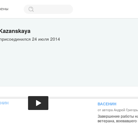
мены
 Kazanskaya
 присоединился 24 июля 2014
ВАСЕНИН
от автора Андрей Григор
Завершение работы на
ветерана, воевавшего