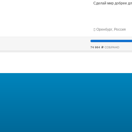
Сделай мир добрее для
Оренбург, Россия
74 964
СОБРАНО
c