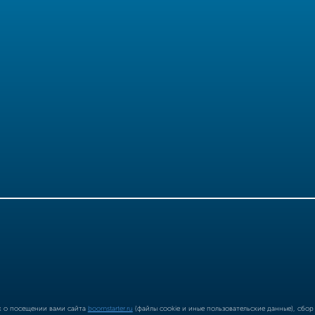
ых о посещении вами сайта
boomstarter.ru
(файлы cookie и иные пользовательские данные), сбо