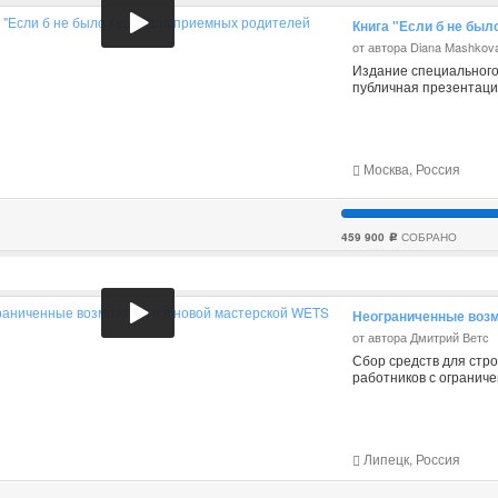
Книга "Если б не был
от автора Diana Mashkov
Издание специального
публичная презентац
Москва, Россия
459 900
СОБРАНО
c
Неограниченные возм
от автора Дмитрий Ветс
Сбор средств для стр
работников с огранич
Липецк, Россия