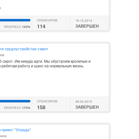
я
СПОНСОРОВ
19.12.2014
114
ЗАВЕРШЕН
ПРОГРЕСС
103%
я трудоустройства сирот
лов
5 сирот. Им некуда идти. Мы обустроим кроличью и
 ребятам работу и шанс на нормальную жизнь.
СПОНСОРОВ
09.04.2015
158
ЗАВЕРШЕН
ПРОГРЕСС
173%
и приют "Отрада"
нина