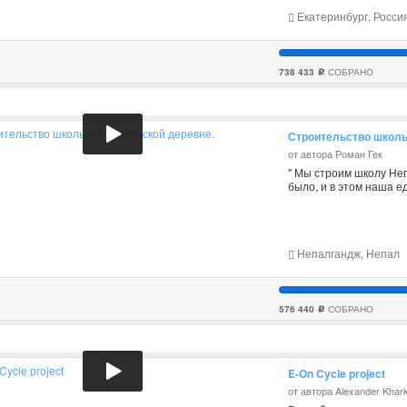
Екатеринбург, Росси
738 433
СОБРАНО
c
Строительство школы
от автора Роман Гек
" Мы строим школу Неп
было, и в этом наша е
Непалгандж, Непал
576 440
СОБРАНО
c
E-On Cycle project
от автора Alexander Khar