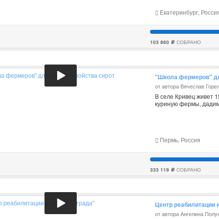
Екатеринбург, Росси
103 860
СОБРАНО
c
"Школа фермеров" дл
от автора Вячеслав Горе
В селе Кривец живет 1
куриную фермы, дадим
Пермь, Россия
333 119
СОБРАНО
c
Центр реабилитации 
от автора Ангелина Полу