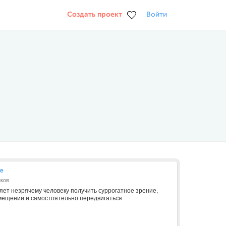
Создать проект
Войти
Ce
иков
яет незрячему человеку получить суррогатное зрение,
мещении и самостоятельно передвигаться