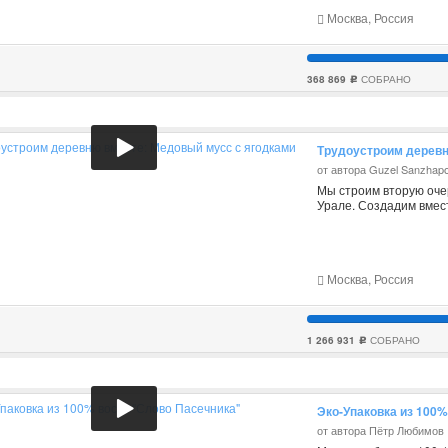
Москва, Россия
368 869
СОБРАНО
c
Трудоустроим деревн
от автора Guzel Sanzhap
Мы строим вторую оче
Урале. Создадим вмес
Москва, Россия
1 266 931
СОБРАНО
c
Эко-Упаковка из 100%
от автора Пётр Любимов