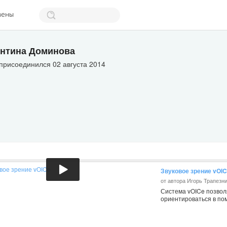
мены
нтина Доминова
присоединился 02 августа 2014
Звуковое зрение vOI
от автора Игорь Трапезн
Система vOICe позвол
ориентироваться в по