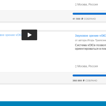
Москва, Россия
41 500
СОБРАНО
c
Звуковое зрение vOI
от автора Игорь Трапезн
Система vOICe позвол
ориентироваться в по
Москва, Россия
368 869
СОБРАНО
c