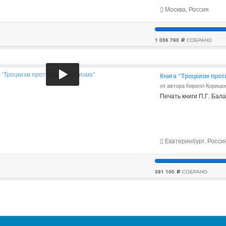
Москва, Россия
1 056 790
СОБРАНО
c
Книга “Троцкизм про
от автора Кирилл Корицк
Печать книги П.Г. Бал
Екатеринбург, Росси
391 100
СОБРАНО
c