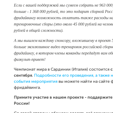
Если с вашей поддержкой мы сумеем собрать не 963 000,
больше - 1 368 000 рублей, то это подарит сборной Росс
фридайвингу возможность оплатить также расходы на
тренировочные сборы (это около 45 000 рублей на челове
рублей в общей сложности).
А мы вышлем каждому спонсору, вложившему в проект 5
больше эксклюзивное видео тренировок российской сборн
фридайингу, в котором члены команды передадут вам о
физкульт-привет!
Чемпионат мира в Сардинии (Италия) состоится
с
сентября
.
Подробности его проведения, а также 
события мероприятия
вы можете найти на сайте 
фридайвинга.
Примите участие в нашем проекте - поддержит
России!