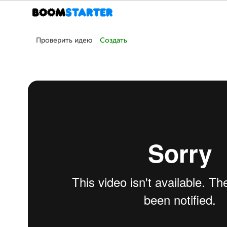
Проверить идею
Создать