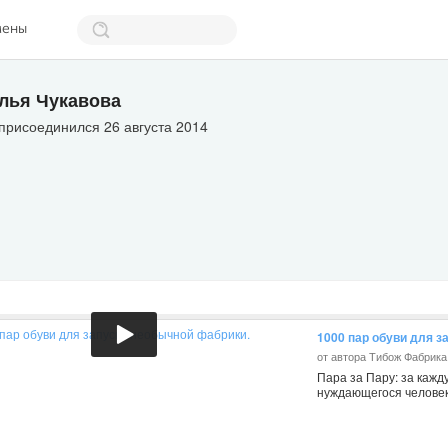
мены
лья Чукавова
присоединился 26 августа 2014
1000 пар обуви для з
от автора Тибож Фабрик
Пара за Пару: за каж
нуждающегося человек