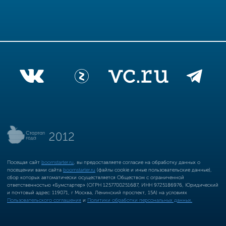
Посещая сайт
boomstarter.ru
, вы предоставляете согласие на обработку данных о
посещении вами сайта
boomstarter.ru
(файлы cookie и иные пользовательские данные),
сбор которых автоматически осуществляется Обществом с ограниченной
ответственностью «Бумстартер» (ОГРН 1257700251687, ИНН 9725186976, Юридический
и почтовый адрес: 119071, г Москва, Ленинский проспект, 15А) на условиях
Пользовательского соглашения
и
Политики обработки персональных данных.