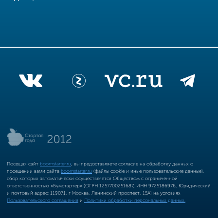
Посещая сайт
boomstarter.ru
, вы предоставляете согласие на обработку данных о
посещении вами сайта
boomstarter.ru
(файлы cookie и иные пользовательские данные),
сбор которых автоматически осуществляется Обществом с ограниченной
ответственностью «Бумстартер» (ОГРН 1257700251687, ИНН 9725186976, Юридический
и почтовый адрес: 119071, г Москва, Ленинский проспект, 15А) на условиях
Пользовательского соглашения
и
Политики обработки персональных данных.