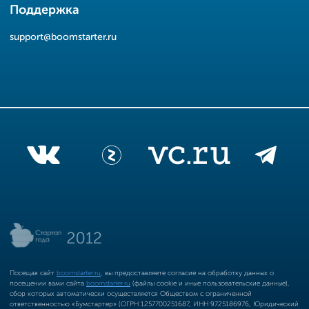
Поддержка
support@boomstarter.ru
Посещая сайт
boomstarter.ru
, вы предоставляете согласие на обработку данных о
посещении вами сайта
boomstarter.ru
(файлы cookie и иные пользовательские данные),
сбор которых автоматически осуществляется Обществом с ограниченной
ответственностью «Бумстартер» (ОГРН 1257700251687, ИНН 9725186976, Юридический