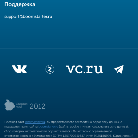
Поддержка
support@boomstarter.ru
Посещая сайт
boomstarter.ru
, вы предоставляете согласие на обработку данных о
посещении вами сайта
boomstarter.ru
(файлы cookie и иные пользовательские данные),
сбор которых автоматически осуществляется Обществом с ограниченной
ответственностью «Бумстартер» (ОГРН 1257700251687, ИНН 9725186976, Юридический