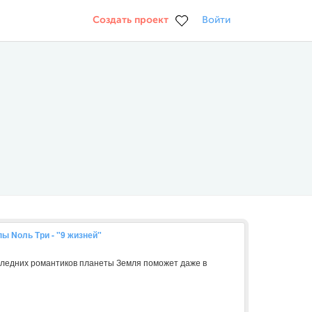
Создать проект
Войти
ы Nоль Три - "9 жизней"
следних романтиков планеты Земля поможет даже в
.