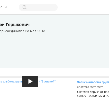
мены
ей Гершкович
 присоединился 23 мая 2013
Запись альбома групп
от автора Митя Митя
Светлая лирика от по
самые пасмурные дни