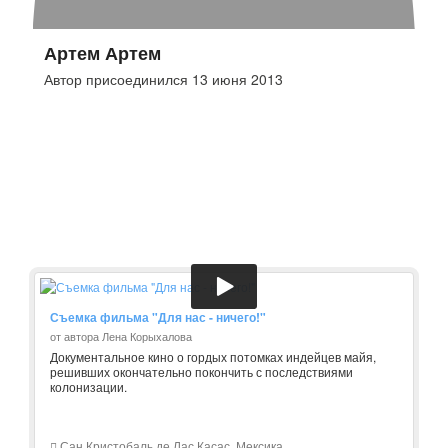
Артем Артем
Автор присоединился 13 июня 2013
Съемка фильма "Для нас - ничего!"
от автора Лена Корыхалова
Документальное кино о гордых потомках индейцев майя,
решивших окончательно покончить с последствиями
колонизации.
Сан Кристобаль де Лас Касас, Мексика