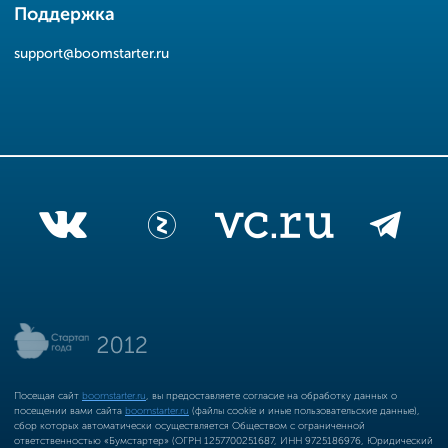
Поддержка
support@boomstarter.ru
Посещая сайт
boomstarter.ru
, вы предоставляете согласие на обработку данных о
посещении вами сайта
boomstarter.ru
(файлы cookie и иные пользовательские данные),
сбор которых автоматически осуществляется Обществом с ограниченной
ответственностью «Бумстартер» (ОГРН 1257700251687, ИНН 9725186976, Юридический