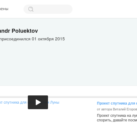
мены
andr Poluektov
присоединился 01 октября 2015
Проект спутника для
от автора Виталий Егоро
Проект спутника на л
спорить, давайте посм