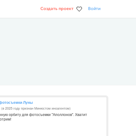
Создать проект
Войти
 фотосъемки Луны
в (в 2025 году признан Минюстом иноагентом)
унную орбиту для фотосъемки "Аполлонов". Хватит
отрим!