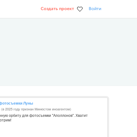
Создать проект
Войти
 фотосъемки Луны
в (в 2025 году признан Минюстом иноагентом)
унную орбиту для фотосъемки "Аполлонов". Хватит
отрим!