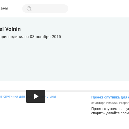
мены
ei Volnin
присоединился 03 октября 2015
Проект спутника для
от автора Виталий Егоро
Проект спутника на л
спорить, давайте посм