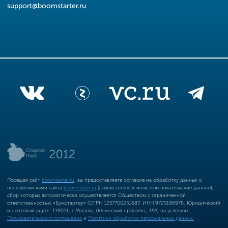
support@boomstarter.ru
Посещая сайт
boomstarter.ru
, вы предоставляете согласие на обработку данных о
посещении вами сайта
boomstarter.ru
(файлы cookie и иные пользовательские данные),
сбор которых автоматически осуществляется Обществом с ограниченной
ответственностью «Бумстартер» (ОГРН 1257700251687, ИНН 9725186976, Юридический
и почтовый адрес: 119071, г Москва, Ленинский проспект, 15А) на условиях
Пользовательского соглашения
и
Политики обработки персональных данных.