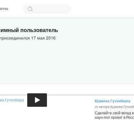
мены
имный пользователь
 присоединился 17 мая 2016
Курилка Гутенберга
от автора Курилка Гутенб
Сделайте свой вклад 
науч-поп проект в Росс