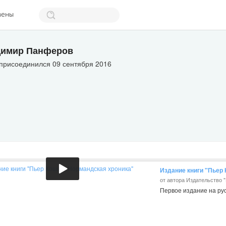
мены
димир Панферов
 присоединился 09 сентября 2016
Издание книги "Пьер
от автора Издательство 
Первое издание на ру