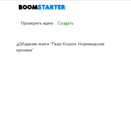
Проверить идею
Создать