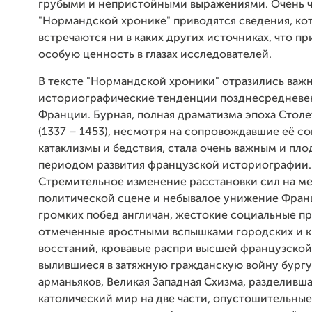
грубыми и непристойными выражениями. Очень ч
"Нормандской хронике" приводятся сведения, ко
встречаются ни в каких других источниках, что пр
особую ценность в глазах исследователей.
В тексте "Нормандской хроники" отразились ва
историографические тенденции позднесредневе
Франции. Бурная, полная драматизма эпоха Стол
(1337 – 1453), несмотря на сопровождавшие её с
катаклизмы и бедствия, стала очень важным и пл
периодом развития французской историографии.
Стремительное изменение расстановки сил на 
политической сцене и небывалое унижение Фран
громких побед англичан, жестокие социальные п
отмеченные яростными вспышками городских и к
восстаний, кровавые распри высшей французской 
вылившиеся в затяжную гражданскую войну бургу
арманьяков, Великая Западная Схизма, разделивша
католический мир на две части, опустошительны