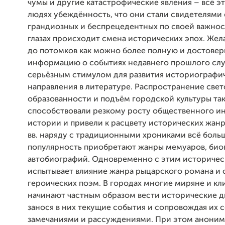
чумы и другие катастрофические явления – всё э
людях убеждённость, что они стали свидетелями
грандиозных и беспрецедентных по своей важност
глазах происходит смена исторических эпох. Же
до потомков как можно более полную и достове
информацию о событиях недавнего прошлого сл
серьёзным стимулом для развития историографи
направления в литературе. Распространение свет
образованности и подъём городской культуры та
способствовали резкому росту общественного ин
истории и привели к расцвету исторических жанр
вв. наряду с традиционными хрониками всё бол
популярность приобретают жанры мемуаров, био
автобиографий. Одновременно с этим историчес
испытывает влияние жанра рыцарского романа и
героических поэм. В городах многие миряне и кл
начинают частным образом вести исторические д
занося в них текущие события и сопровождая их
замечаниями и рассуждениями. При этом анони