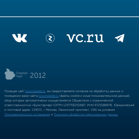
Посещая сайт
boomstarter.ru
, вы предоставляете согласие на обработку данных о
посещении вами сайта
boomstarter.ru
(файлы cookie и иные пользовательские данные),
сбор которых автоматически осуществляется Обществом с ограниченной
ответственностью «Бумстартер» (ОГРН 1257700251687, ИНН 9725186976, Юридический
и почтовый адрес: 119071, г Москва, Ленинский проспект, 15А) на условиях
Пользовательского соглашения
и
Политики обработки персональных данных.