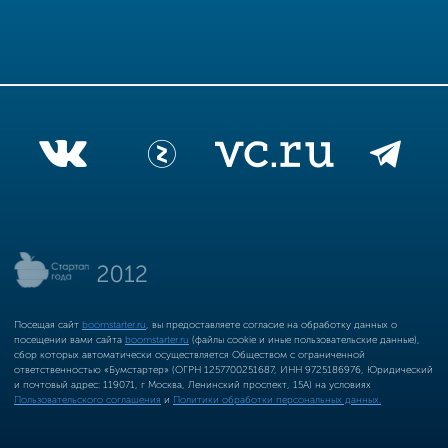
Посещая сайт
boomstarter.ru
, вы предоставляете согласие на обработку данных о
посещении вами сайта
boomstarter.ru
(файлы cookie и иные пользовательские данные),
сбор которых автоматически осуществляется Обществом с ограниченной
ответственностью «Бумстартер» (ОГРН 1257700251687, ИНН 9725186976, Юридический
и почтовый адрес: 119071, г Москва, Ленинский проспект, 15А) на условиях
Пользовательского соглашения
и
Политики обработки персональных данных.