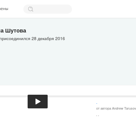
мены
а Шутова
 присоединился 28 декабря 2016
.
от автора Andrew Taruso
. .