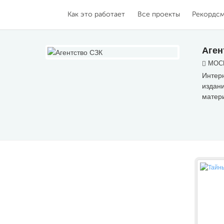
Как это работает
Все проекты
Рекордс
Аген
МОСК
Интерн
издани
матер