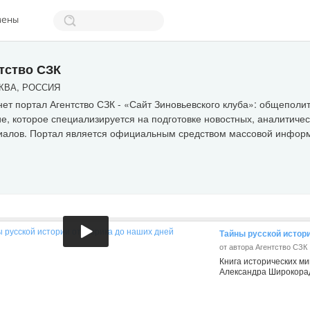
мены
тство СЗК
ВА, РОССИЯ
ет портал Агентство СЗК - «Сайт Зиновьевского клуба»: общеполи
е, которое специализируется на подготовке новостных, аналитичес
иалов. Портал является официальным средством массовой информ
Тайны русской истор
от автора Агентство СЗК
Книга исторических ми
Александра Широкора