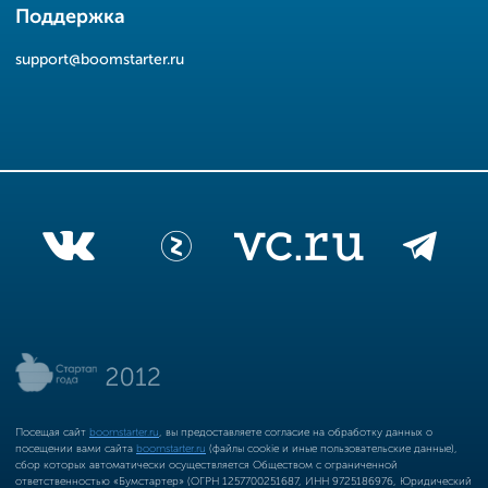
Поддержка
support@boomstarter.ru
Посещая сайт
boomstarter.ru
, вы предоставляете согласие на обработку данных о
посещении вами сайта
boomstarter.ru
(файлы cookie и иные пользовательские данные),
сбор которых автоматически осуществляется Обществом с ограниченной
ответственностью «Бумстартер» (ОГРН 1257700251687, ИНН 9725186976, Юридический