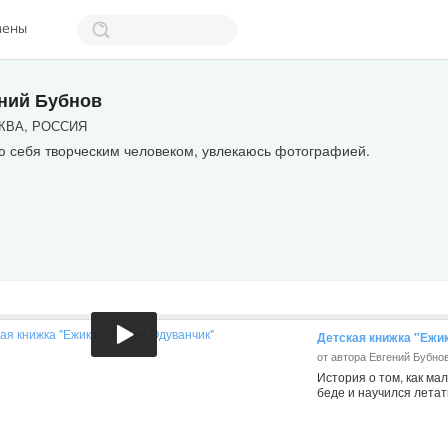
мены
ний Бубнов
ВА, РОССИЯ
ю себя творческим человеком, увлекаюсь фотографией.
Детская книжка "Ежи
от автора Евгений Бубно
История о том, как ма
беде и научился летат