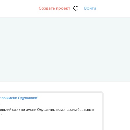
Создать проект
Войти
к по имени Одуванчик"
в
ленький ежик по имени Одуванчик, помог своим братьям в
ь.