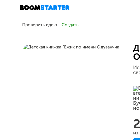
Проверить идею
Создать
Д
О
Ис
св
из