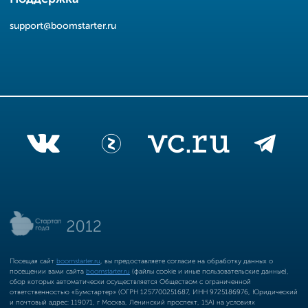
support@boomstarter.ru
Посещая сайт
boomstarter.ru
, вы предоставляете согласие на обработку данных о
посещении вами сайта
boomstarter.ru
(файлы cookie и иные пользовательские данные),
сбор которых автоматически осуществляется Обществом с ограниченной
ответственностью «Бумстартер» (ОГРН 1257700251687, ИНН 9725186976, Юридический
и почтовый адрес: 119071, г Москва, Ленинский проспект, 15А) на условиях