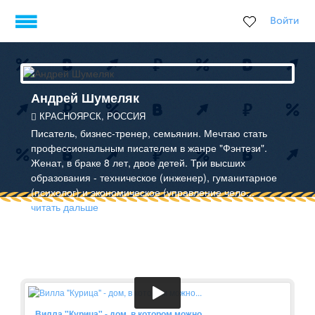
Войти
Андрей Шумеляк
КРАСНОЯРСК, РОССИЯ
Писатель, бизнес-тренер, семьянин. Мечтаю стать
профессиональным писателем в жанре "Фэнтези".
Женат, в браке 8 лет, двое детей. Три высших
образования - техническое (инженер), гуманитарное
(психолог) и экономическое (управление чело...
читать дальше
Вилла "Курица" - дом, в котором можно...