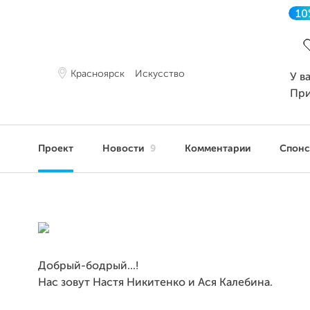
10
З
Красноярск
Искусство
У в
Пр
Проект
Новости
9
Комментарии
Спон
Добрый-бодрый...!
Нас зовут Настя Никитенко и Ася Калебина.