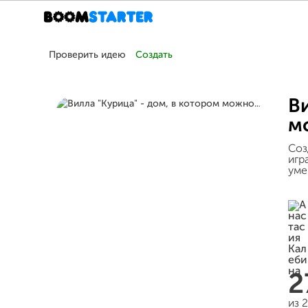
Проверить идею
Создать
Ви
мо
Соз
игр
уме
2
из 