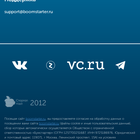
support@boomstarter.ru
Посещая сайт
boomstarter.ru
, вы предоставляете согласие на обработку данных о
посещении вами сайта
boomstarter.ru
(файлы cookie и иные пользовательские данные),
сбор которых автоматически осуществляется Обществом с ограниченной
ответственностью «Бумстартер» (ОГРН 1257700251687, ИНН 9725186976, Юридический
и почтовый адрес: 119071, г Москва, Ленинский проспект, 15А) на условиях