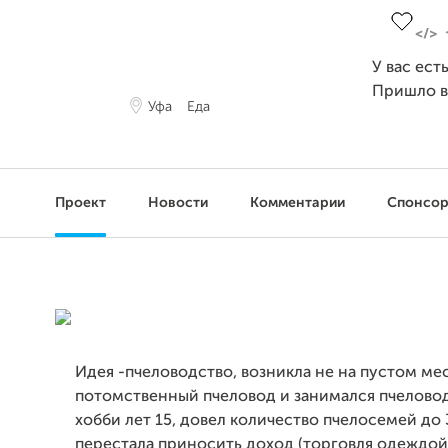
У вас ест
Пришло 
Уфа
Еда
Проект
Новости
Комментарии
Спонсо
Идея -пчеловодство, возникла не на пустом мес
потомственный пчеловод и занимался пчелово
хобби лет 15, довел количество пчелосемей до 
перестала приносить доход (торговля одеждой)