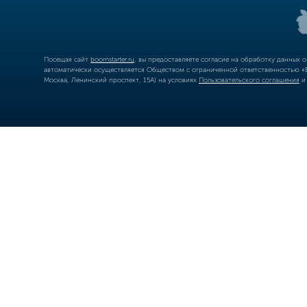
Посещая сайт
boomstarter.ru
, вы предоставляете согласие на обработку данных 
автоматически осуществляется Обществом с ограниченной ответственностью «Б
Москва, Ленинский проспект, 15А) на условиях
Пользовательского соглашения