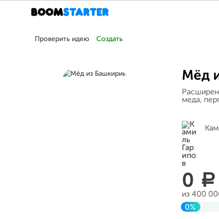
Проверить идею
Создать
Мёд 
Расширени
меда, пер
Кам
0
a
из 400 00
0%
Заверше