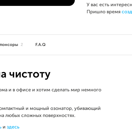
У вас есть интерес
Пришло время
созд
понсоры
2
F.A.Q
на чистоту
ома и в офисе и хотим сделать мир немного
компактный и мощный озонатор, убивающий
 на любых сложных поверхностях.
ь
и
здесь