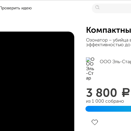
Проверить идею
Компактны
Озонатор – убийца в
эффективностью до 
ООО Эль-Ста
3 800
a
из 1 000 собрано
Завершен 22 июня 