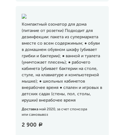
Компактный озонатор для дома
(питание от розетки) Подходит для
дезинфекции: пакета из супермаркета
вместе со всем содержимым; ● обуви
в домашнем обувном шкафу (убивает
грибки и бактерии); ● ванной и туалета
(уничтожает плесень); ● рабочего
кабинета (убивает бактерии на столе,
стуле, на клавиатуре и компьютерной
мышке); ● школьных кабинетов
внерабочее время ● спален и игровых в
детских садах (стены, пол, столы,
ирушки) внерабочее время
Доставка
май 2020, за счет спонсора
или самовывоз
2 900
a