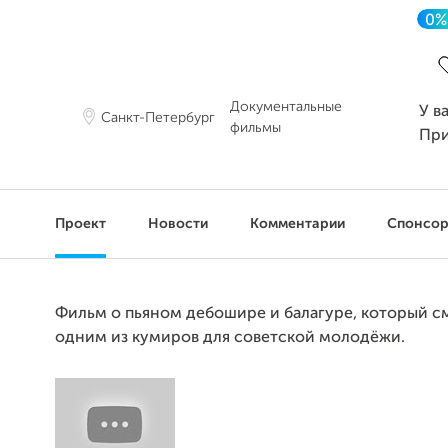
0%
З
Документальные
У в
Санкт-Петербург
фильмы
Пр
Проект
Новости
Комментарии
Спонсо
Фильм о пьяном дебошире и балагуре, который см
одним из кумиров для советской молодёжи.