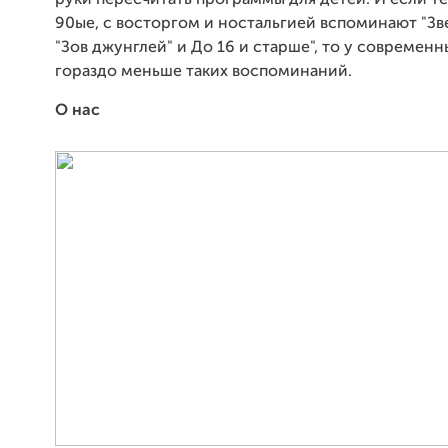
руки пересчитать программы для детей. И если те,
90ые, с восторгом и ностальгией вспоминают "Зве
"Зов джунглей" и До 16 и старше", то у современн
гораздо меньше таких воспоминаний.
О нас