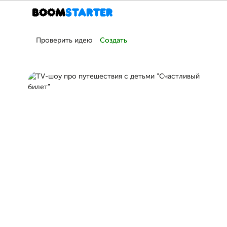
Проверить идею
Создать