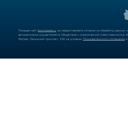
Посещая сайт
boomstarter.ru
, вы предоставляете согласие на обработку данных 
автоматически осуществляется Обществом с ограниченной ответственностью «Б
Москва, Ленинский проспект, 15А) на условиях
Пользовательского соглашения