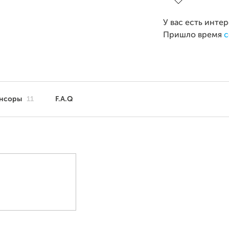
У вас есть инте
Пришло время
с
нсоры
11
F.A.Q