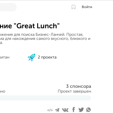
Войти
ие "Great Lunch"
жения для поиска Бизнес-Ланчей. Простая,
ма для нахождения самого вкусного, близкого и
а.
витан
2 проекта
3 спонсора
ано
Проект завершен
рта 2014