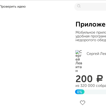
Проверить идею
Приложен
Мобильное прило
удобная програм
недорогого обед
Сергей Ле
200
a
из 320 000 собр
0%
Завершен 08 ма