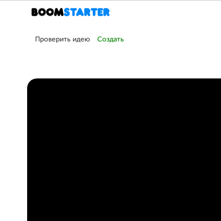
Проверить идею
Создать