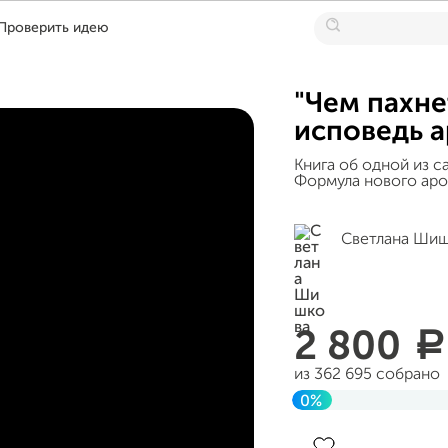
Проверить идею
"Чем пахнет
исповедь 
Книга об одной из с
Формула нового аром
Светлана Ши
2 800
a
из 362 695 собрано
0%
Завершен 29 сентяб