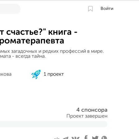
Войти
 счастье?" книга -
ароматерапевта
амых загадочных и редких профессий в мире.
ата - всегда тайна.
шкова
1 проект
4 спонсора
Проект завершен
ря 2020