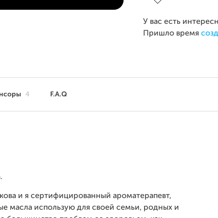
У вас есть интерес
Пришло время
созд
нсоры
4
F.A.Q
.
шкова и я сертифицированный ароматерапевт,
 масла использую для своей семьи, родных и