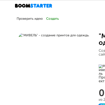
Проверить идею
Создать
"
о
Соз
сай
из 