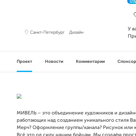
0
З
У в
Санкт-Петербург
Дизайн
Пр
Проект
Новости
Комментарии
Спонсо
МИВЕЛЬ – это объединение художников и дизайн
работающих над созданием уникального стиля Ва
Мерч? Оформление группы/канала? Рисунок или 
Всё это од силу нашим бойцам. Мы создаём прос