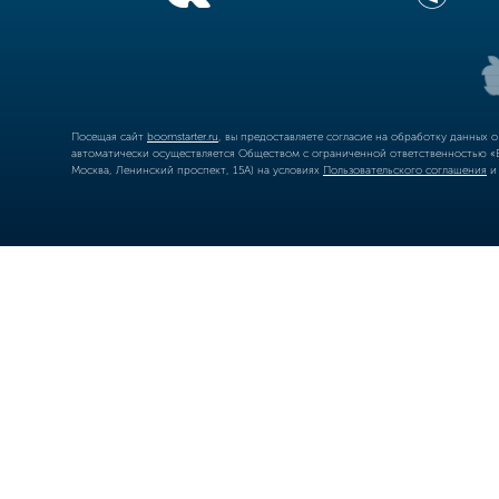
Посещая сайт
boomstarter.ru
, вы предоставляете согласие на обработку данных 
автоматически осуществляется Обществом с ограниченной ответственностью «Б
Москва, Ленинский проспект, 15А) на условиях
Пользовательского соглашения