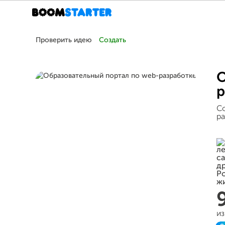
Проверить идею
Создать
О
р
Со
ра
из