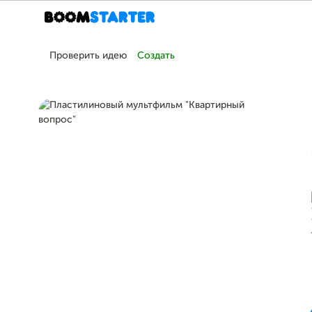
Проверить идею
Создать